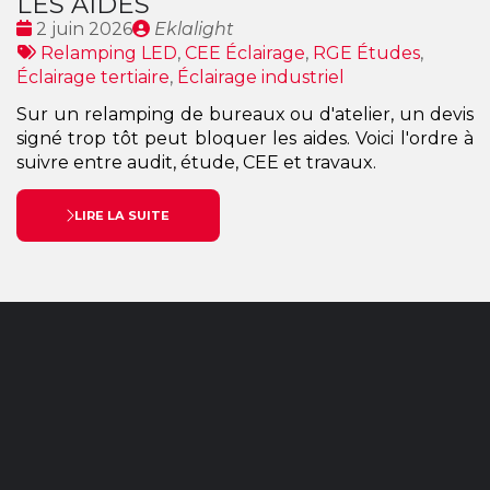
LES AIDES
Date
Publié
2 juin 2026
Eklalight
:
Tags
par
Relamping LED
,
CEE Éclairage
,
RGE Études
,
:
Éclairage tertiaire
,
Éclairage industriel
Sur un relamping de bureaux ou d'atelier, un devis
signé trop tôt peut bloquer les aides. Voici l'ordre à
suivre entre audit, étude, CEE et travaux.
LIRE LA SUITE