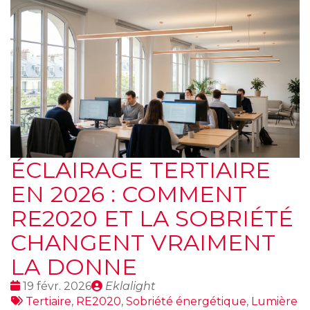
ÉCLAIRAGE TERTIAIRE
EN 2026 : COMMENT
RE2020 ET LA SOBRIÉTÉ
CHANGENT VRAIMENT
LA DONNE
Date
Publié
19 févr. 2026
Eklalight
:
Tags
par
Tertiaire
,
RE2020
,
Sobriété énergétique
,
Lumière