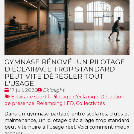
GYMNASE RÉNOVÉ : UN PILOTAGE
D'ÉCLAIRAGE TROP STANDARD
PEUT VITE DÉRÉGLER TOUT
L'USAGE
Date
Publié
17 juil. 2026
Eklalight
:
Tags
par
Éclairage sportif
,
Pilotage d'éclairage
,
Détection
:
de présence
,
Relamping LED
,
Collectivités
Dans un gymnase partagé entre scolaires, clubs et
maintenance, un pilotage d'éclairage trop standard
peut vite nuire à l'usage réel. Voici comment mieux
arbitrer.