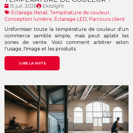
Date
Publié
15 juil. 2026
Eklalight
:
Tags
par
Éclairage Retail
,
Température de couleur
,
:
Conception lumière
,
Éclairage LED
,
Parcours client
Uniformiser toute la température de couleur d'un
commerce semble simple, mais peut aplatir les
zones de vente. Voici comment arbitrer selon
l'usage, l'image et les produits.
LIRE LA SUITE