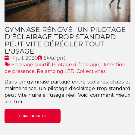
GYMNASE RÉNOVÉ : UN PILOTAGE
D'ÉCLAIRAGE TROP STANDARD
PEUT VITE DÉRÉGLER TOUT
L'USAGE
Date
Publié
17 juil. 2026
Eklalight
:
Tags
par
Éclairage sportif
,
Pilotage d'éclairage
,
Détection
:
de présence
,
Relamping LED
,
Collectivités
Dans un gymnase partagé entre scolaires, clubs et
maintenance, un pilotage d'éclairage trop standard
peut vite nuire à l'usage réel. Voici comment mieux
arbitrer.
LIRE LA SUITE