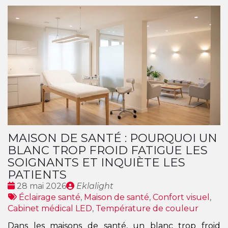
MAISON DE SANTÉ : POURQUOI UN
BLANC TROP FROID FATIGUE LES
SOIGNANTS ET INQUIÈTE LES
PATIENTS
Date
Publié
28 mai 2026
Eklalight
:
Tags
par
Éclairage santé
,
Maison de santé
,
Confort visuel
,
:
Cabinet médical LED
,
Température de couleur
Dans les maisons de santé, un blanc trop froid