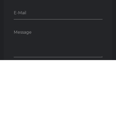
E-Mail
Message
ENVOYER
Nous soutenons une économie responsable