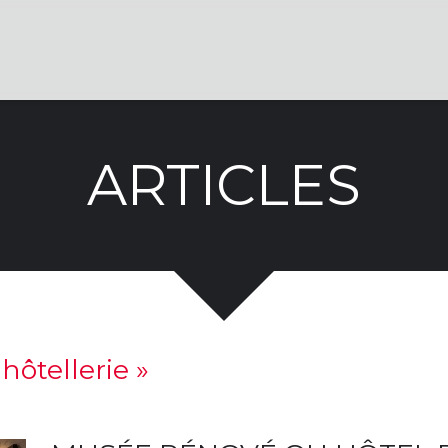
ARTICLES
 hôtellerie
»