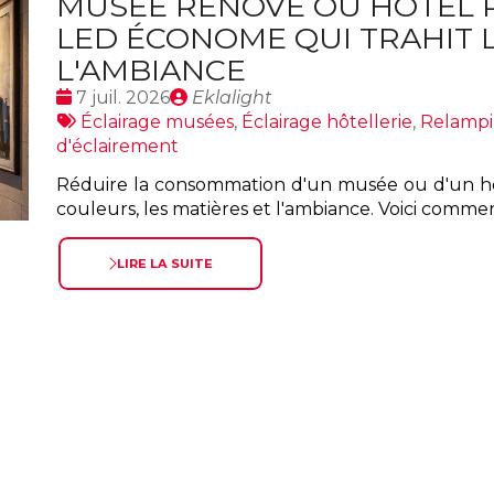
MUSÉE RÉNOVÉ OU HÔTEL R
LED ÉCONOME QUI TRAHIT L
L'AMBIANCE
Date
Publié
7 juil. 2026
Eklalight
:
Tags
par
Éclairage musées
,
Éclairage hôtellerie
,
Relampi
:
d'éclairement
Réduire la consommation d'un musée ou d'un hôtel
couleurs, les matières et l'ambiance. Voici commen
LIRE LA SUITE