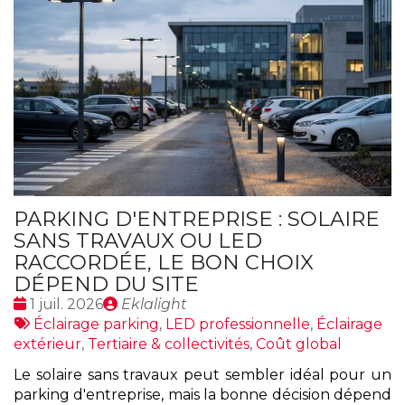
PARKING D'ENTREPRISE : SOLAIRE
SANS TRAVAUX OU LED
RACCORDÉE, LE BON CHOIX
DÉPEND DU SITE
Date
Publié
1 juil. 2026
Eklalight
:
Tags
par
Éclairage parking
,
LED professionnelle
,
Éclairage
:
extérieur
,
Tertiaire & collectivités
,
Coût global
Le solaire sans travaux peut sembler idéal pour un
parking d'entreprise, mais la bonne décision dépend