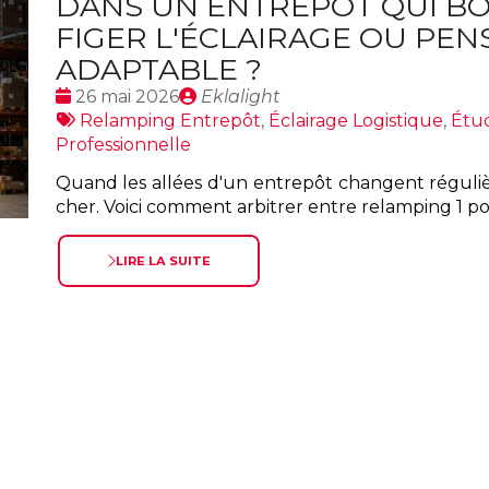
DANS UN ENTREPÔT QUI BO
FIGER L'ÉCLAIRAGE OU PE
ADAPTABLE ?
Date
Publié
26 mai 2026
Eklalight
:
Tags
par
Relamping Entrepôt
,
Éclairage Logistique
,
Étu
:
Professionnelle
Quand les allées d'un entrepôt changent réguliè
cher. Voici comment arbitrer entre relamping 1 po
LIRE LA SUITE