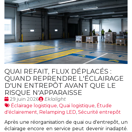
QUAI REFAIT, FLUX DÉPLACÉS :
QUAND REPRENDRE L'ÉCLAIRAGE
D'UN ENTREPÔT AVANT QUE LE
RISQUE N'APPARAISSE
Date
Publié
29 juin 2026
Eklalight
:
Tags
par
Éclairage logistique
,
Quai logistique
,
Étude
:
d'éclairement
,
Relamping LED
,
Sécurité entrepôt
Après une réorganisation de quai ou d'entrepôt, un
éclairage encore en service peut devenir inadapté.