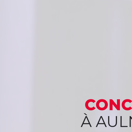
CONC
À AUL