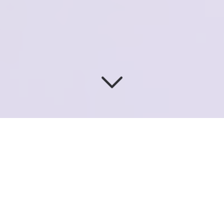
CONCEPTEUR
DE
RÉFÉRENCE
À SAINT-MAUR-DES-
FOSSÉS (94100)