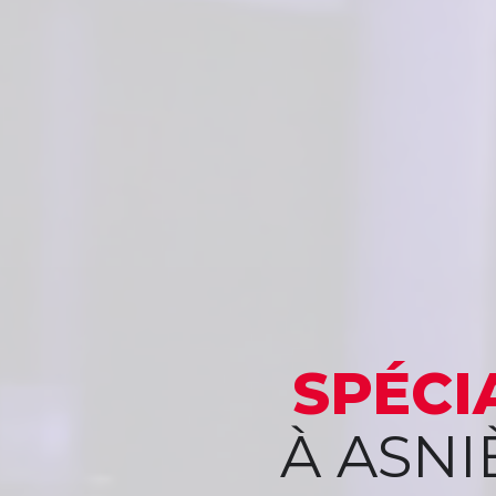
SPÉCI
À ASNI