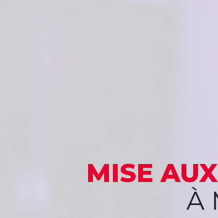
MISE AU
À 