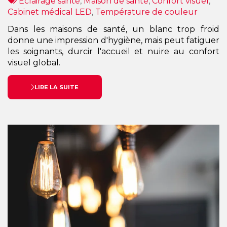
:
Tags
par
Éclairage santé
,
Maison de santé
,
Confort visuel
,
:
Cabinet médical LED
,
Température de couleur
Dans les maisons de santé, un blanc trop froid
donne une impression d'hygiène, mais peut fatiguer
les soignants, durcir l'accueil et nuire au confort
visuel global.
LIRE LA SUITE