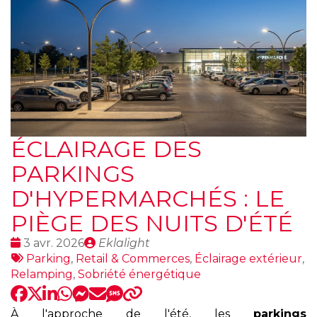
ÉCLAIRAGE DES
PARKINGS
D'HYPERMARCHÉS : LE
PIÈGE DES NUITS D'ÉTÉ
Date
Publié
3 avr. 2026
Eklalight
:
Tags
par
Parking
,
Retail & Commerces
,
Éclairage extérieur
,
:
Relamping
,
Sobriété énergétique
À l'approche de l'été, les
parkings